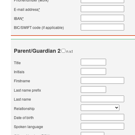
E-mail address
*
IBAN
*
BIC/SWIFT code (if applicable)
Parent/Guardian 2
n.v.t
Title
Initials
Firstname
Last name prefix
Last name
Relationship
Date of birth
Spoken language