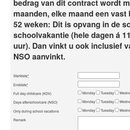
bedrag van dit contract wordt m
maanden, elke maand een vast b
52 weken: Dit is opvang in de s
schoolvakantie (hele dagen á 11 
uur). Dan vinkt u ook inclusief 
NSO aanvinkt.
Startdate
*
Enddate
*
Monday
Tuesday
Wedn
Full day childcare (KDV)
Monday
Tuesday
Wedn
Days afterschoolcare (NSO)
Monday
Tuesday
Wedn
Only during school vacations
Remark