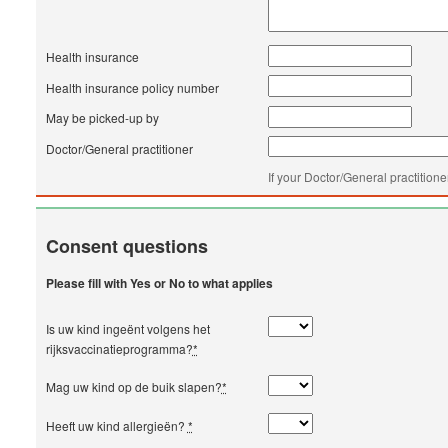
Health insurance
Health insurance policy number
May be picked-up by
Doctor/General practitioner
If your Doctor/General practitione
Consent questions
Please fill with Yes or No to what applies
Is uw kind ingeënt volgens het
rijksvaccinatieprogramma?
*
Mag uw kind op de buik slapen?
*
Heeft uw kind allergieën?
*