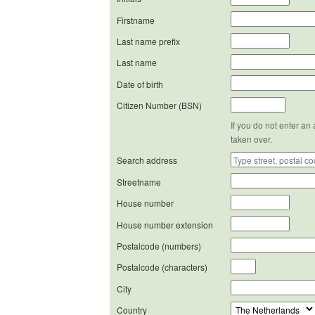
Firstname
Last name prefix
Last name
Date of birth
Citizen Number (BSN)
If you do not enter an
taken over.
Search address
Streetname
House number
House number extension
Postalcode (numbers)
Postalcode (characters)
City
Country