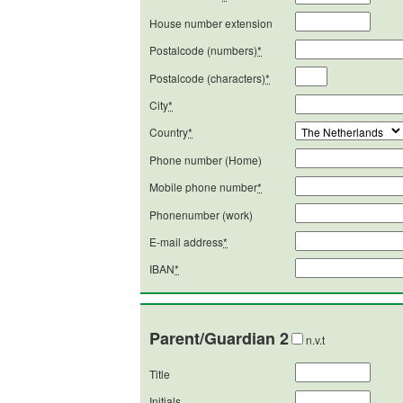
House number extension
Postalcode (numbers)
*
Postalcode (characters)
*
City
*
Country
*
Phone number (Home)
Mobile phone number
*
Phonenumber (work)
E-mail address
*
IBAN
*
Parent/Guardian 2
n.v.t
Title
Initials