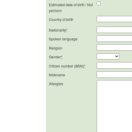
Estimated date of birth / Not
yet born
Country of birth
Nationality
*
Spoken language
Religion
Gender
*
Citizen number (BSN)
*
Nickname
Allergies