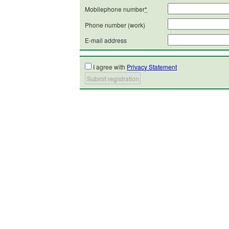
Mobilephone number
*
Phone number (work)
E-mail address
I agree with
Privacy Statement