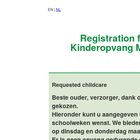
EN |
NL
Registration 
Kinderopvang 
Requested childcare
Beste ouder, verzorger, dank 
gekozen.
Hieronder kunt u aangegeven 
schoolweken wenst. We biede
op dinsdag en donderdag maar d
Er is geen opvang gedurende é