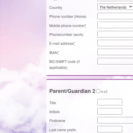
Country
Phone number (Home)
Mobile phone number
*
Phonenumber (work)
E-mail address
*
IBAN
*
BIC/SWIFT code (if
applicable)
Parent/Guardian 2
n.v.t
Title
Initials
Firstname
Last name prefix