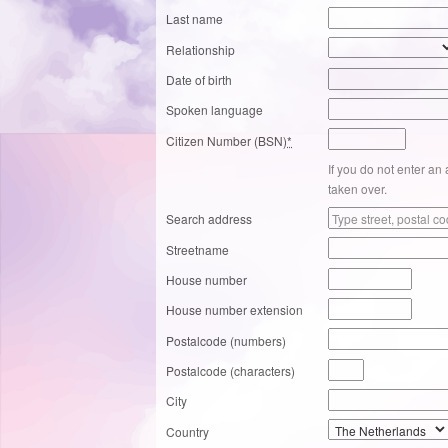
Last name
Relationship
Date of birth
Spoken language
Citizen Number (BSN)
*
If you do not enter an
taken over.
Search address
Streetname
House number
House number extension
Postalcode (numbers)
Postalcode (characters)
City
Country