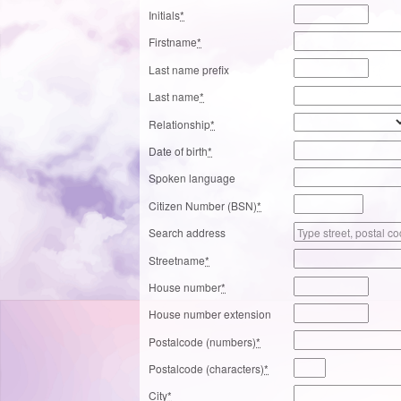
Initials
*
Firstname
*
Last name prefix
Last name
*
Relationship
*
Date of birth
*
Spoken language
Citizen Number (BSN)
*
Search address
Streetname
*
House number
*
House number extension
Postalcode (numbers)
*
Postalcode (characters)
*
City
*