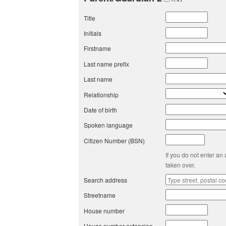
Title
Initials
Firstname
Last name prefix
Last name
Relationship
Date of birth
Spoken language
Citizen Number (BSN)
If you do not enter an
taken over.
Search address
Streetname
House number
House number extension