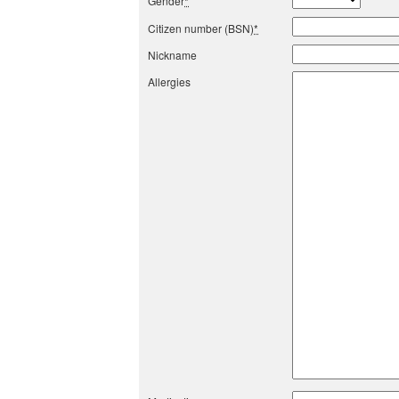
Gender
*
Citizen number (BSN)
*
Nickname
Allergies