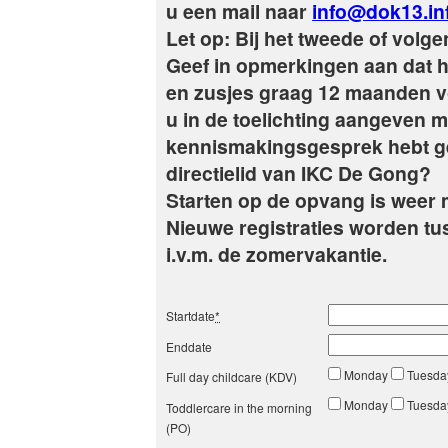
u een mail naar
info@dok13.in
Let op: Bij het tweede of volge
Geef in opmerkingen aan dat he
en zusjes graag 12 maanden vo
u in de toelichting aangeven me
kennismakingsgesprek hebt ge
directielid van IKC De Gong?
Starten op de opvang is weer 
Nieuwe registraties worden tus
i.v.m. de zomervakantie.
Startdate
*
Enddate
Monday
Tuesd
Full day childcare (KDV)
Monday
Tuesd
Toddlercare in the morning
(PO)