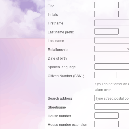
Title
Initials
Firstname
Last name prefix
Last name
Relationship
Date of birth
Spoken language
Citizen Number (BSN)
*
If you do not enter an
taken over.
Search address
Streetname
House number
House number extension