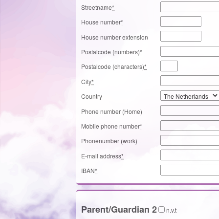
Streetname
*
House number
*
House number extension
Postalcode (numbers)
*
Postalcode (characters)
*
City
*
Country
Phone number (Home)
Mobile phone number
*
Phonenumber (work)
E-mail address
*
IBAN
*
Parent/Guardian 2
n.v.t