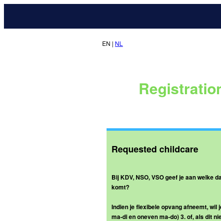
EN |
NL
Registratio
Requested childcare
Bij KDV, NSO, VSO geef je aan welke dag
komt?
Indien je flexibele opvang afneemt, wil
ma-di en oneven ma-do) 3. of, als dit n