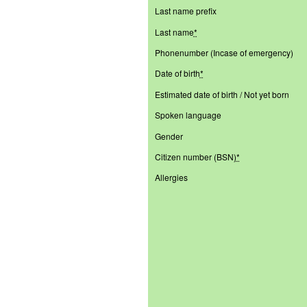
Last name prefix
Last name
*
Phonenumber (Incase of emergency)
Date of birth
*
Estimated date of birth / Not yet born
Spoken language
Gender
Citizen number (BSN)
*
Allergies