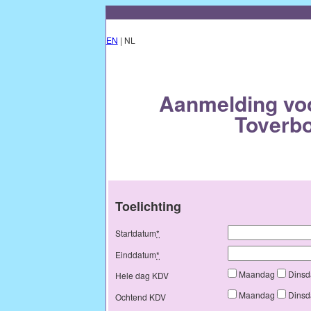
EN
| NL
Aanmelding voor
Toverb
Toelichting
Startdatum
*
Einddatum
*
Maandag
Dins
Hele dag KDV
Maandag
Dins
Ochtend KDV