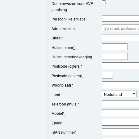
Doorverwezen voor VVE-
plaatsing
Persoonlijke situatie
Adres zoeken
Straat
*
Huisnummer
*
Huisnummertoevoeging
Postcode (cijfers)
*
Postcode (letters)
*
Woonplaats
*
Land
Telefoon (thuis)
*
Mobiel
*
Email
*
IBAN nummer
*