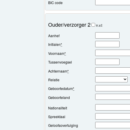
BIC code
Ouder/verzorger 2
n.v.t
Aanhef
Initialen
*
Voornaam
*
Tussenvoegsel
Achternaam
*
Relatie
Geboortedatum
*
Geboorteland
Nationaliteit
Spreektaal
Geloofsovertuiging