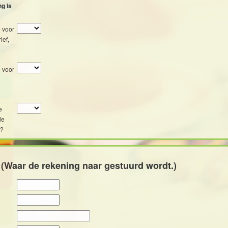
g is
 voor
ief,
 voor
e
de
)?
 (Waar de rekening naar gestuurd wordt.)