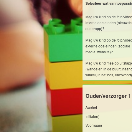
Selecteer wat van toepassin
Mag uw kind op de foto/video
interne doeleinden (nieuwsbr
ouderapp)?
Mag uw kind op de foto/video
externe doeleinden (sociale
media, website)?
Mag uw kind mee op uitstapj
(wandelen in de buurt, naar 
winkel, in het bos, enzovoort
Ouder/verzorger 1
Aanhef
Initialen
*
Voornaam