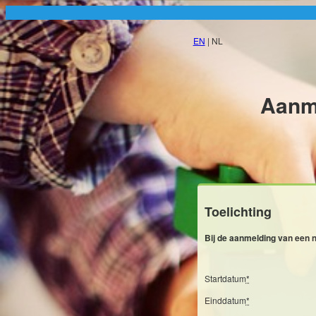
EN
| NL
Aanm
Toelichting
Bij de aanmelding van een n
Startdatum
*
Einddatum
*