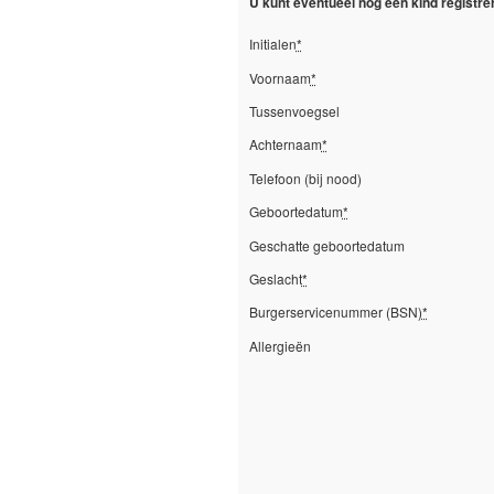
U kunt eventueel nog een kind registr
Initialen
*
Voornaam
*
Tussenvoegsel
Achternaam
*
Telefoon (bij nood)
Geboortedatum
*
Geschatte geboortedatum
Geslacht
*
Burgerservicenummer (BSN)
*
Allergieën