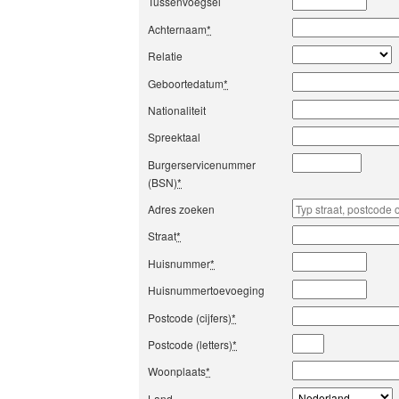
Tussenvoegsel
Achternaam
*
Relatie
Geboortedatum
*
Nationaliteit
Spreektaal
Burgerservicenummer
(BSN)
*
Adres zoeken
Straat
*
Huisnummer
*
Huisnummertoevoeging
Postcode (cijfers)
*
Postcode (letters)
*
Woonplaats
*
Land