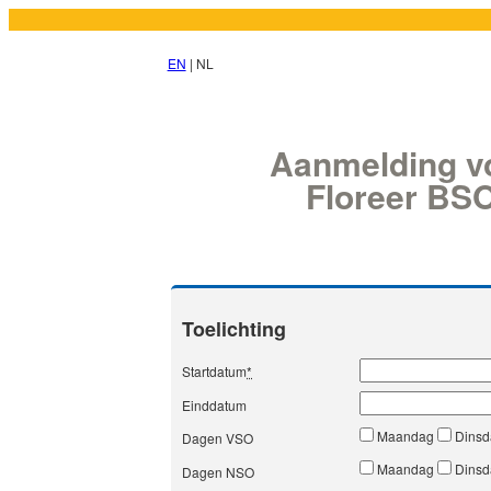
EN
| NL
Aanmelding v
Floreer BS
Toelichting
Startdatum
*
Einddatum
Maandag
Dins
Dagen VSO
Maandag
Dins
Dagen NSO