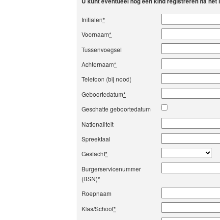
U kunt eventueel nog een kind registreren na het
Initialen
*
Voornaam
*
Tussenvoegsel
Achternaam
*
Telefoon (bij nood)
Geboortedatum
*
Geschatte geboortedatum
Nationaliteit
Spreektaal
Geslacht
*
Burgerservicenummer
(BSN)
*
Roepnaam
Klas/School
*