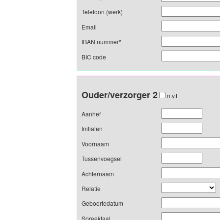
Telefoon (werk)
Email
IBAN nummer
*
BIC code
Ouder/verzorger 2
n.v.t
Aanhef
Initialen
Voornaam
Tussenvoegsel
Achternaam
Relatie
Geboortedatum
Spreektaal