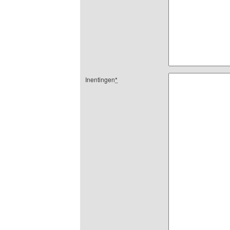
Inentingen
*