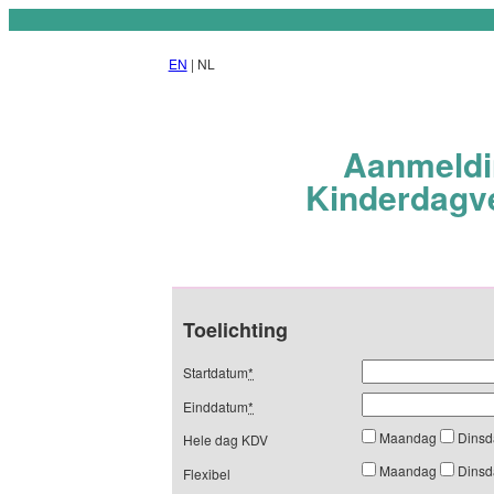
EN
| NL
Aanmeldi
Kinderdagver
Toelichting
Startdatum
*
Einddatum
*
Maandag
Dins
Hele dag KDV
Maandag
Dins
Flexibel