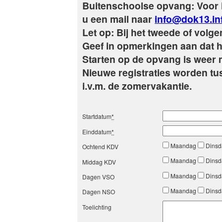
Buitenschoolse opvang: Voor i
u een mail naar
info@dok13.in
Let op: Bij het tweede of volge
Geef in opmerkingen aan dat he
Starten op de opvang is weer 
Nieuwe registraties worden tus
i.v.m. de zomervakantie.
Startdatum
*
Einddatum
*
Maandag
Dins
Ochtend KDV
Maandag
Dins
Middag KDV
Maandag
Dins
Dagen VSO
Maandag
Dins
Dagen NSO
Toelichting