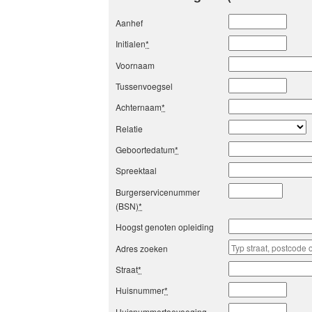
Aanhef
Initialen
*
Voornaam
Tussenvoegsel
Achternaam
*
Relatie
Geboortedatum
*
Spreektaal
Burgerservicenummer
(BSN)
*
Hoogst genoten opleiding
Adres zoeken
Straat
*
Huisnummer
*
Huisnummertoevoeging