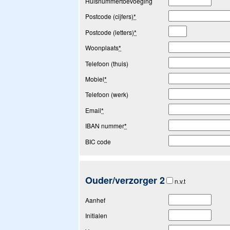
Huisnummertoevoeging
Postcode (cijfers)
*
Postcode (letters)
*
Woonplaats
*
Telefoon (thuis)
Mobiel
*
Telefoon (werk)
Email
*
IBAN nummer
*
BIC code
Ouder/verzorger 2
n.v.t
Aanhef
Initialen