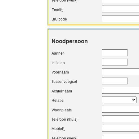
Email
*
BIC code
Noodpersoon
Aanhef
Initialen
Voornaam
Tussenvoegsel
Achternaam
Relatie
Woonplaats
Telefoon (thuis)
Mobiel
*
Telefoon (werk)