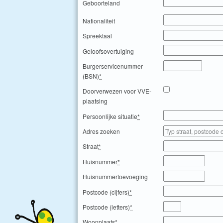
Geboorteland
Nationaliteit
Spreektaal
Geloofsovertuiging
Burgerservicenummer
(BSN)
*
Doorverwezen voor VVE-
plaatsing
Persoonlijke situatie
*
Adres zoeken
Straat
*
Huisnummer
*
Huisnummertoevoeging
Postcode (cijfers)
*
Postcode (letters)
*
Woonplaats
*