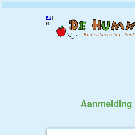
EN
|
NL
Aanmelding