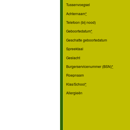
Tussenvoegsel
Achternaam
*
Telefoon (bij nood)
Geboortedatum
*
Geschatte geboortedatum
Spreektaal
Geslacht
Burgerservicenummer (BSN)
*
Roepnaam
Klas/School
*
Allergieën