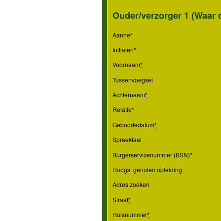
Ouder/verzorger 1 (Waar 
Aanhef
Initialen
*
Voornaam
*
Tussenvoegsel
Achternaam
*
Relatie
*
Geboortedatum
*
Spreektaal
Burgerservicenummer (BSN)
*
Hoogst genoten opleiding
Adres zoeken
Straat
*
Huisnummer
*