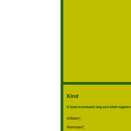
Kind
U kunt eventueel nog een kind registr
Initialen
*
Voornaam
*