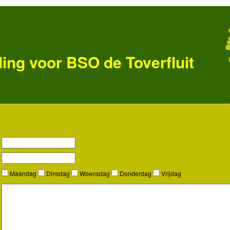
ng voor BSO de Toverfluit
Maandag
Dinsdag
Woensdag
Donderdag
Vrijdag