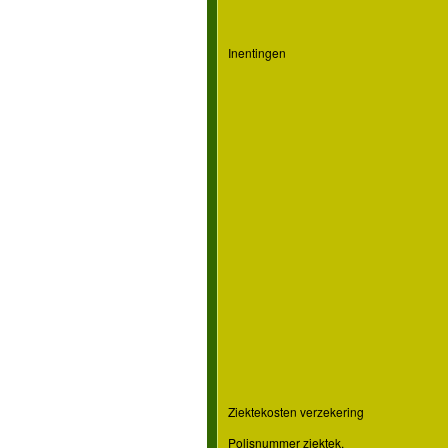
Inentingen
Ziektekosten verzekering
Polisnummer ziektek.