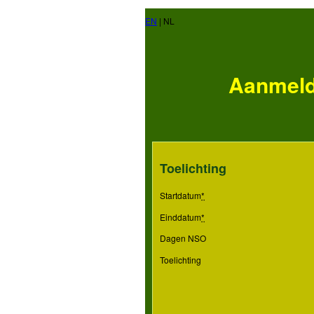
EN
| NL
Aanmeldi
Toelichting
Startdatum
*
Einddatum
*
Dagen NSO
Toelichting