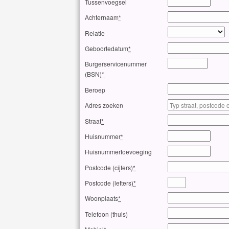
Tussenvoegsel
Achternaam
*
Relatie
Geboortedatum
*
Burgerservicenummer
(BSN)
*
Beroep
Adres zoeken
Straat
*
Huisnummer
*
Huisnummertoevoeging
Postcode (cijfers)
*
Postcode (letters)
*
Woonplaats
*
Telefoon (thuis)