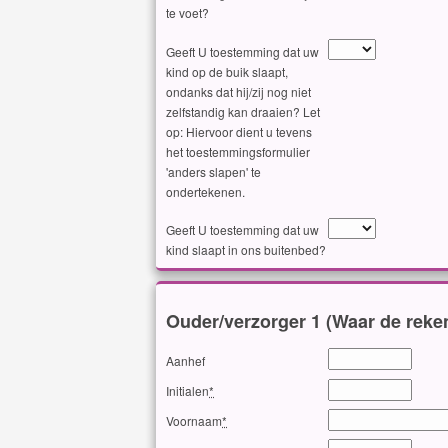
te voet?
Geeft U toestemming dat uw
kind op de buik slaapt,
ondanks dat hij/zij nog niet
zelfstandig kan draaien? Let
op: Hiervoor dient u tevens
het toestemmingsformulier
'anders slapen' te
ondertekenen.
Geeft U toestemming dat uw
kind slaapt in ons buitenbed?
Ouder/verzorger 1 (Waar de reke
Aanhef
Initialen
*
Voornaam
*