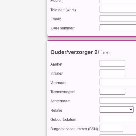
Mobiel
*
Telefoon (werk)
Email
*
IBAN nummer
*
Ouder/verzorger 2
n.v.t
Aanhef
Initialen
Voornaam
Tussenvoegsel
Achternaam
Relatie
Geboortedatum
Burgerservicenummer (BSN)