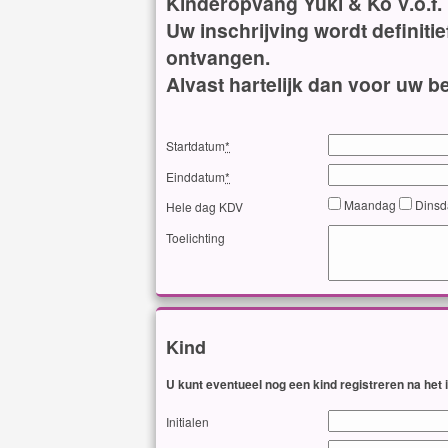
Kinderopvang Yuki & Ko V.o.f.
Uw inschrijving wordt definiti
ontvangen.
Alvast hartelijk dan voor uw be
Startdatum
*
Einddatum
*
Maandag
Dins
Hele dag KDV
Toelichting
Kind
U kunt eventueel nog een kind registreren na het
Initialen