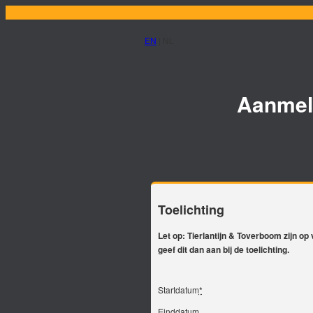
EN
| NL
Aanmel
Toelichting
Let op: Tierlantijn & Toverboom zijn o
geef dit dan aan bij de toelichting.
Startdatum
*
Einddatum