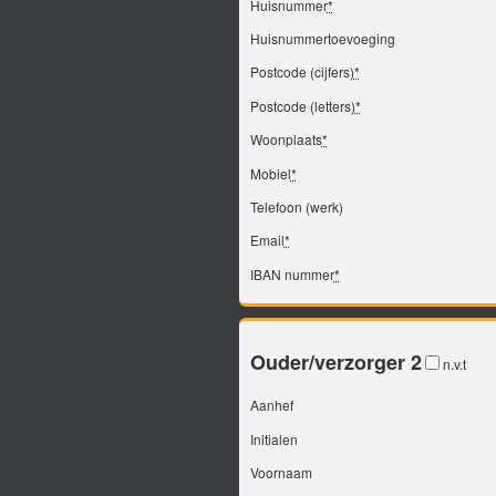
Huisnummer
*
Huisnummertoevoeging
Postcode (cijfers)
*
Postcode (letters)
*
Woonplaats
*
Mobiel
*
Telefoon (werk)
Email
*
IBAN nummer
*
Ouder/verzorger 2
n.v.t
Aanhef
Initialen
Voornaam