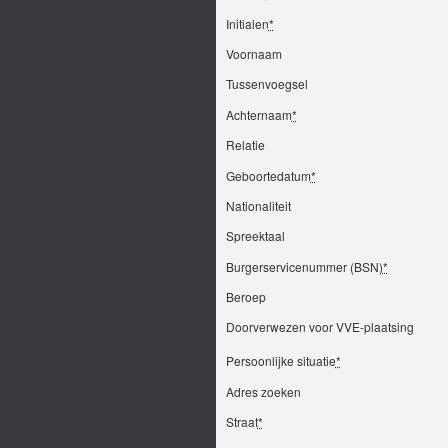
Initialen
*
Voornaam
Tussenvoegsel
Achternaam
*
Relatie
Geboortedatum
*
Nationaliteit
Spreektaal
Burgerservicenummer (BSN)
*
Beroep
Doorverwezen voor VVE-plaatsing
Persoonlijke situatie
*
Adres zoeken
Straat
*