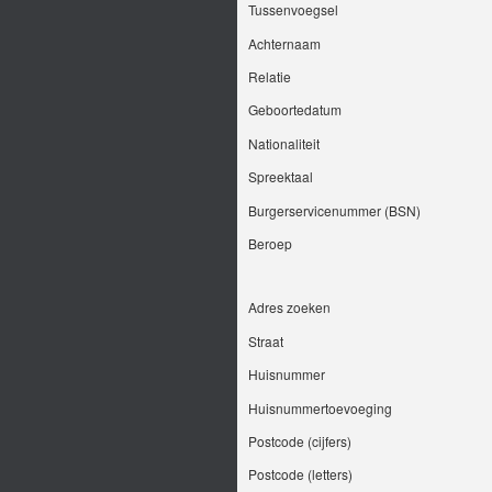
Tussenvoegsel
Achternaam
Relatie
Geboortedatum
Nationaliteit
Spreektaal
Burgerservicenummer (BSN)
Beroep
Adres zoeken
Straat
Huisnummer
Huisnummertoevoeging
Postcode (cijfers)
Postcode (letters)