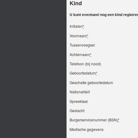
Kind
U kunt eventueel nog een kind registr
Initialen
*
Voornaam
*
Tussenvoegsel
Achternaam
*
Telefoon (bij nood)
Geboortedatum
*
Geschatte geboortedatum
Nationaliteit
Spreektaal
Geslacht
Burgerservicenummer (BSN)
*
Medische gegevens