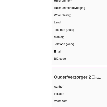
Huisnummer
*
Huisnummertoevoeging
Woonplaats
*
Land
Telefoon (thuis)
Mobiel
*
Telefoon (werk)
Email
*
BIC code
Ouder/verzorger 2
n.v.t
Aanhef
Initialen
Voornaam