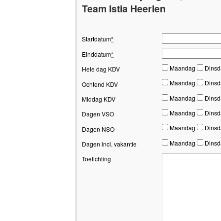
Team Istia Heerlen
Startdatum
*
Einddatum
*
Maandag
Dins
Hele dag KDV
Maandag
Dins
Ochtend KDV
Maandag
Dins
Middag KDV
Maandag
Dins
Dagen VSO
Maandag
Dins
Dagen NSO
Maandag
Dins
Dagen incl. vakantie
Toelichting