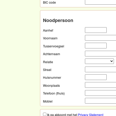
BIC code
Noodpersoon
Aanhef
Voornaam
Tussenvoegsel
Achternaam
Relatie
Straat
Huisnummer
Woonplaats
Telefoon (thuis)
Mobiel
Ik ga akkoord met het
Privacy Statement