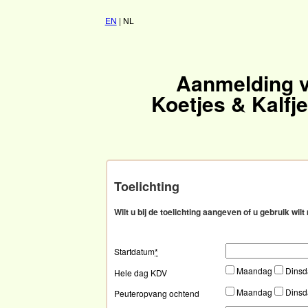
EN
| NL
Aanmelding 
Koetjes & Kalfj
Toelichting
Wilt u bij de toelichting aangeven of u gebruik wil
Startdatum
*
Maandag
Dins
Hele dag KDV
Maandag
Dins
Peuteropvang ochtend