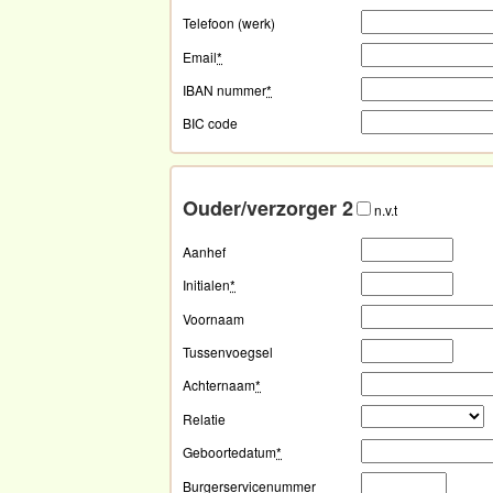
Telefoon (werk)
Email
*
IBAN nummer
*
BIC code
Ouder/verzorger 2
n.v.t
Aanhef
Initialen
*
Voornaam
Tussenvoegsel
Achternaam
*
Relatie
Geboortedatum
*
Burgerservicenummer