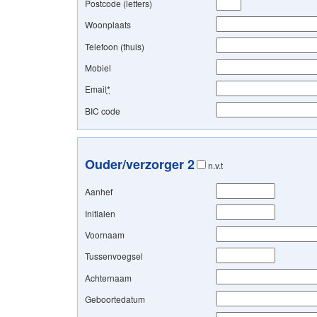
Postcode (letters)
Woonplaats
Telefoon (thuis)
Mobiel
Email
*
BIC code
Ouder/verzorger 2
n.v.t
Aanhef
Initialen
Voornaam
Tussenvoegsel
Achternaam
Geboortedatum