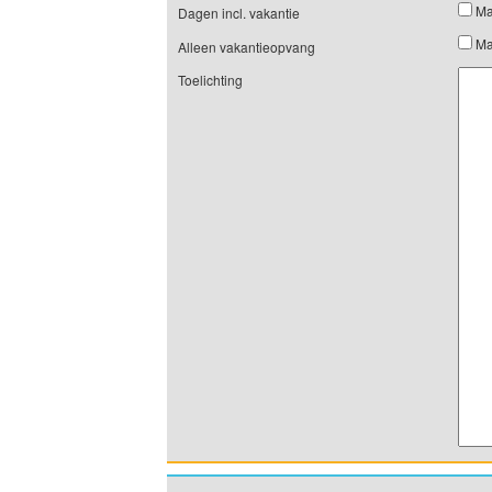
Ma
Dagen incl. vakantie
Ma
Alleen vakantieopvang
Toelichting