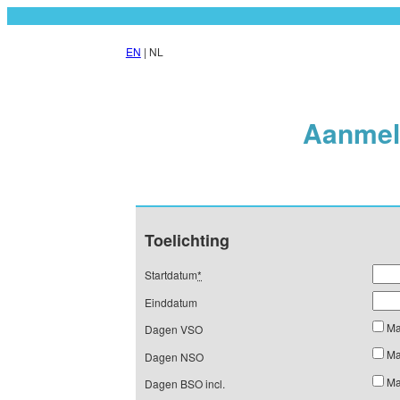
EN
| NL
Aanmeld
Toelichting
Startdatum
*
Einddatum
Ma
Dagen VSO
Ma
Dagen NSO
Ma
Dagen BSO incl.