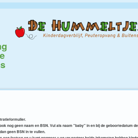
ng
de
es
tratieformulier.
 u ook nog geen naam en BSN. Vul als naam "baby" in en bij de geboortedatum d
 dan geen BSN in te vullen.
jks een factuur en u kunt wanneer u en uw partner beide inkomsten hebben kind