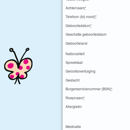
Achternaam
*
Telefoon (bij nood)
*
Geboortedatum
*
Geschatte geboortedatum
Geboorteland
Nationaliteit
Spreektaal
Geloofsovertuiging
Geslacht
Burgerservicenummer (BSN)
*
Roepnaam
*
Allergieën
Medicatie