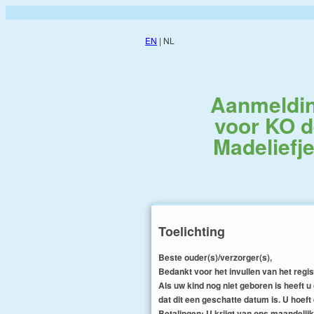
EN
| NL
Aanmeldi
voor KO 
Madeliefj
Toelichting
Beste ouder(s)/verzorger(s),
Bedankt voor het invullen van het regis
Als uw kind nog niet geboren is heeft
dat dit een geschatte datum is. U hoeft
Betalingen: U krijgt van ons maandeli