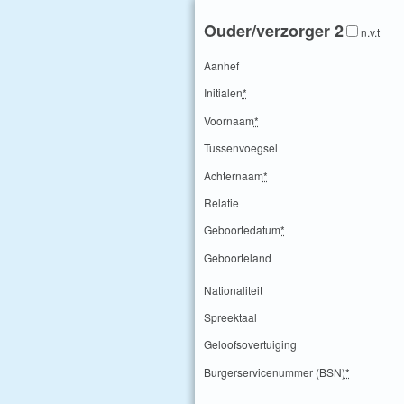
Ouder/verzorger 2
n.v.t
Aanhef
Initialen
*
Voornaam
*
Tussenvoegsel
Achternaam
*
Relatie
Geboortedatum
*
Geboorteland
Nationaliteit
Spreektaal
Geloofsovertuiging
Burgerservicenummer (BSN)
*