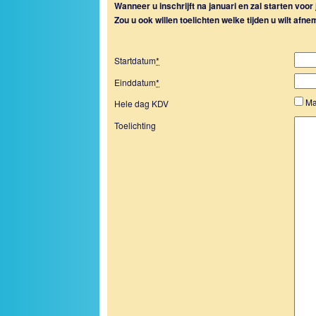
Wanneer u inschrijft na januari en zal starten voor
Zou u ook willen toelichten welke tijden u wilt afn
Startdatum
*
Einddatum
*
Ma
Hele dag KDV
Toelichting