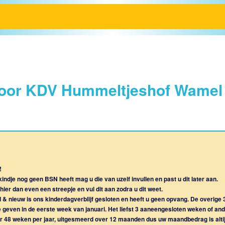
oor KDV Hummeltjeshof Wamel
!
ndje nog geen BSN heeft mag u die van uzelf invullen en past u dit later aan.
t hier dan even een streepje en vul dit aan zodra u dit weet.
d & nieuw is ons kinderdagverblijf gesloten en heeft u geen opvang. De overi
te geven in de eerste week van januari. Het liefst 3 aaneengesloten weken of 
oor 48 weken per jaar, uitgesmeerd over 12 maanden dus uw maandbedrag is altij