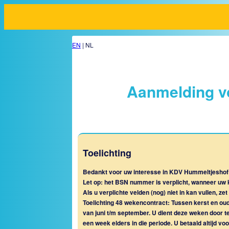
EN
| NL
Aanmelding v
Toelichting
Bedankt voor uw interesse in KDV Hummeltjeshof
Let op: het BSN nummer is verplicht, wanneer uw ki
Als u verplichte velden (nog) niet in kan vullen, ze
Toelichting 48 wekencontract: Tussen kerst en ou
van juni t/m september. U dient deze weken door 
een week elders in die periode. U betaald altijd v