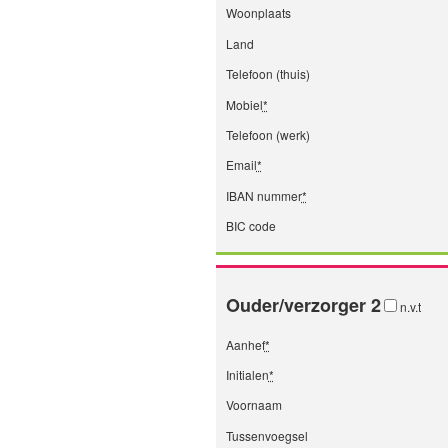
Woonplaats
Land
Telefoon (thuis)
Mobiel
*
Telefoon (werk)
Email
*
IBAN nummer
*
BIC code
Ouder/verzorger 2
n.v.t
Aanhef
*
Initialen
*
Voornaam
Tussenvoegsel