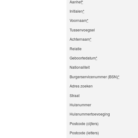
Aanhef
*
Initialen
*
Voornaam
*
Tussenvoegsel
Achternaam
*
Relatie
Geboortedatum
*
Nationaliteit
Burgerservicenummer (BSN)
*
Adres zoeken
Straat
Huisnummer
Huisnummertoevoeging
Postcode (cijfers)
Postcode (letters)