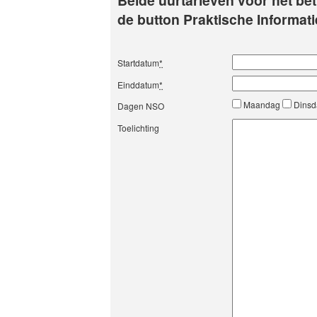
Beide uurtarieven voor het bet
de button Praktische Informati
Startdatum
*
Einddatum
*
Maandag
Dins
Dagen NSO
Toelichting