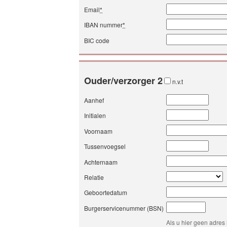
Email
*
IBAN nummer
*
BIC code
Ouder/verzorger 2
n.v.t
Aanhef
Initialen
Voornaam
Tussenvoegsel
Achternaam
Relatie
Geboortedatum
Burgerservicenummer (BSN)
Als u hier geen adres 