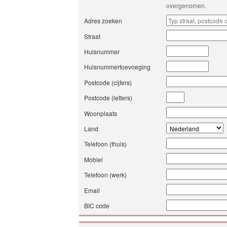
overgenomen.
Adres zoeken
Straat
Huisnummer
Huisnummertoevoeging
Postcode (cijfers)
Postcode (letters)
Woonplaats
Land
Telefoon (thuis)
Mobiel
Telefoon (werk)
Email
BIC code