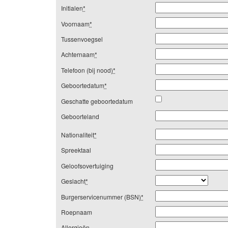
Initialen
*
Voornaam
*
Tussenvoegsel
Achternaam
*
Telefoon (bij nood)
*
Geboortedatum
*
Geschatte geboortedatum
Geboorteland
Nationaliteit
*
Spreektaal
Geloofsovertuiging
Geslacht
*
Burgerservicenummer (BSN)
*
Roepnaam
Allergieën