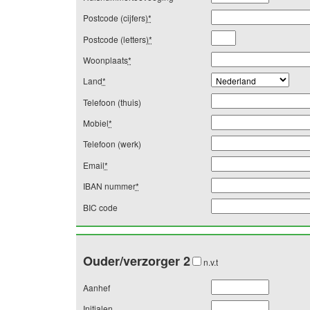
Postcode (cijfers)
*
Postcode (letters)
*
Woonplaats
*
Land
*
Telefoon (thuis)
Mobiel
*
Telefoon (werk)
Email
*
IBAN nummer
*
BIC code
Ouder/verzorger 2
n.v.t
Aanhef
Initialen