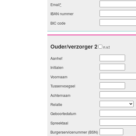
Email
*
IBAN nummer
BIC code
Ouder/verzorger 2
n.v.t
Aanhef
Initialen
Voornaam
Tussenvoegsel
Achternaam
Relatie
Geboortedatum
Spreektaal
Burgerservicenummer (BSN)