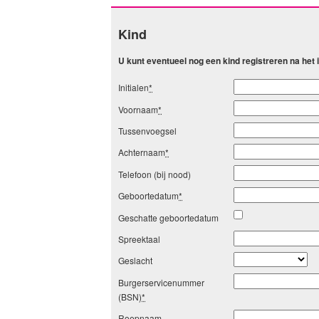
Kind
U kunt eventueel nog een kind registreren na het
Initialen
*
Voornaam
*
Tussenvoegsel
Achternaam
*
Telefoon (bij nood)
Geboortedatum
*
Geschatte geboortedatum
Spreektaal
Geslacht
Burgerservicenummer
(BSN)
*
Roepnaam