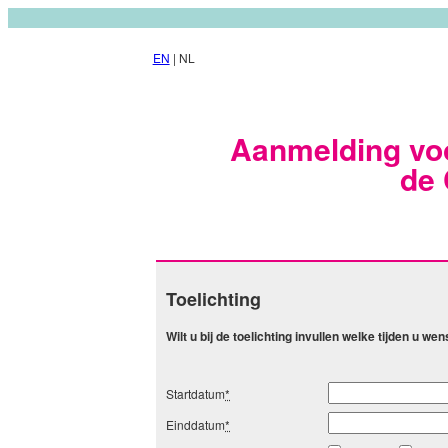
EN
| NL
Aanmelding vo
de
Toelichting
Wilt u bij de toelichting invullen welke tijden u we
Startdatum
*
Einddatum
*