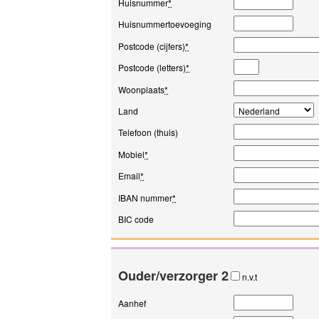
Huisnummer
*
Huisnummertoevoeging
Postcode (cijfers)
*
Postcode (letters)
*
Woonplaats
*
Land
Telefoon (thuis)
Mobiel
*
Email
*
IBAN nummer
*
BIC code
Ouder/verzorger 2
n.v.t
Aanhef