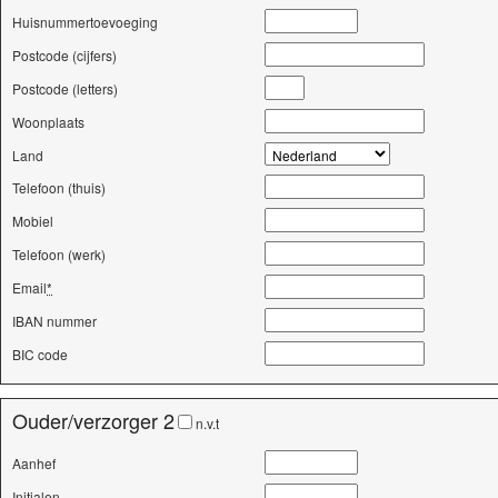
Huisnummertoevoeging
Postcode (cijfers)
Postcode (letters)
Woonplaats
Land
Telefoon (thuis)
Mobiel
Telefoon (werk)
Email
*
IBAN nummer
BIC code
Ouder/verzorger 2
n.v.t
Aanhef
Initialen