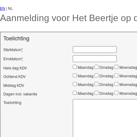
EN
| NL
Aanmelding voor Het Beertje op d
Toelichting
Startdatum
*
Einddatum
*
Maandag
Dinsdag
Woensda
Hele dag KDV
Maandag
Dinsdag
Woensda
Ochtend KDV
Maandag
Dinsdag
Woensda
Middag KDV
Maandag
Dinsdag
Woensda
Dagen incl. vakantie
Toelichting