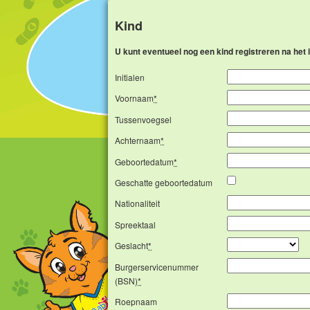
Kind
U kunt eventueel nog een kind registreren na het
Initialen
Voornaam
*
Tussenvoegsel
Achternaam
*
Geboortedatum
*
Geschatte geboortedatum
Nationaliteit
Spreektaal
Geslacht
*
Burgerservicenummer
(BSN)
*
Roepnaam