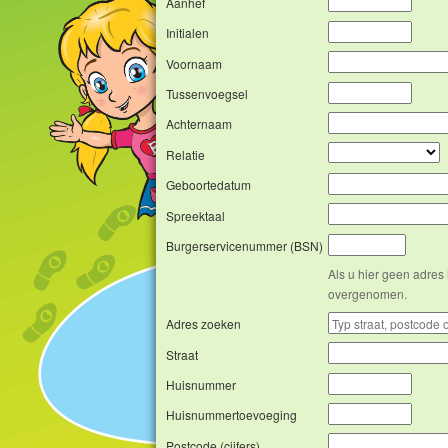
Aanhef
Initialen
Voornaam
Tussenvoegsel
Achternaam
Relatie
Geboortedatum
Spreektaal
Burgerservicenummer (BSN)
Als u hier geen adres 
overgenomen.
Adres zoeken
Straat
Huisnummer
Huisnummertoevoeging
Postcode (cijfers)