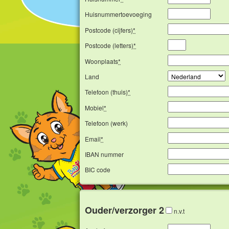
Huisnummertoevoeging
Postcode (cijfers)
*
Postcode (letters)
*
Woonplaats
*
Land
Telefoon (thuis)
*
Mobiel
*
Telefoon (werk)
Email
*
IBAN nummer
BIC code
Ouder/verzorger 2
n.v.t