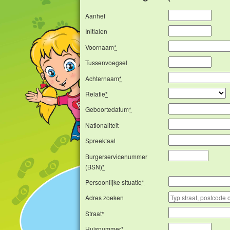
Aanhef
Initialen
Voornaam
*
Tussenvoegsel
Achternaam
*
Relatie
*
Geboortedatum
*
Nationaliteit
Spreektaal
Burgerservicenummer
(BSN)
*
Persoonlijke situatie
*
Adres zoeken
Straat
*
Huisnummer
*