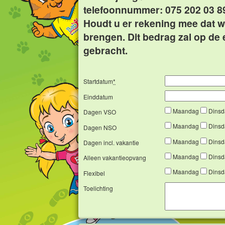
telefoonnummer: 075 202 03 8
Houdt u er rekening mee dat wij
brengen. Dit bedrag zal op de 
gebracht.
Startdatum
*
Einddatum
Maandag
Dins
Dagen VSO
Maandag
Dins
Dagen NSO
Maandag
Dins
Dagen incl. vakantie
Maandag
Dins
Alleen vakantieopvang
Maandag
Dins
Flexibel
Toelichting