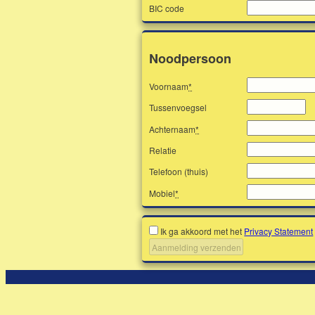
BIC code
Noodpersoon
Voornaam
*
Tussenvoegsel
Achternaam
*
Relatie
Telefoon (thuis)
Mobiel
*
Ik ga akkoord met het
Privacy Statement