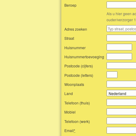
Beroep
Als u hier geen a
ouder/verzorger 
Adres zoeken
Straat
Huisnummer
Huisnummertoevoeging
Postcode (cijfers)
Postcode (letters)
Woonplaats
Land
Telefoon (thuis)
Mobiel
Telefoon (werk)
Email
*