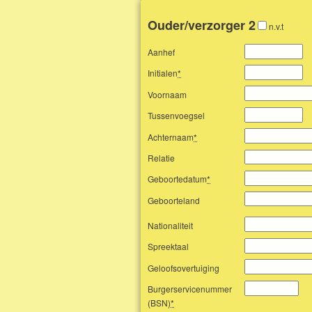
Ouder/verzorger 2
n.v.t
Aanhef
Initialen
*
Voornaam
Tussenvoegsel
Achternaam
*
Relatie
Geboortedatum
*
Geboorteland
Nationaliteit
Spreektaal
Geloofsovertuiging
Burgerservicenummer
(BSN)
*