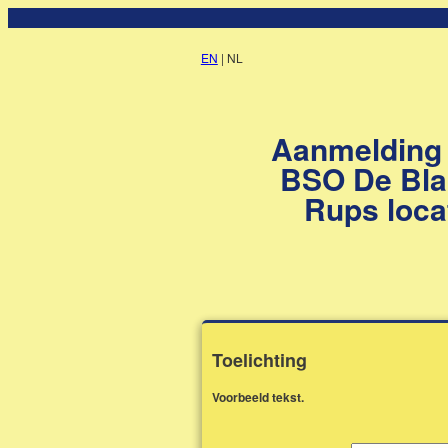
EN
| NL
Aanmelding
BSO De Bl
Rups loca
Toelichting
Voorbeeld tekst.