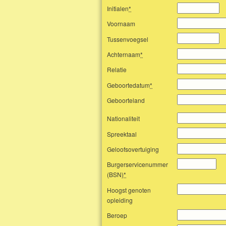
Initialen
*
Voornaam
Tussenvoegsel
Achternaam
*
Relatie
Geboortedatum
*
Geboorteland
Nationaliteit
Spreektaal
Geloofsovertuiging
Burgerservicenummer
(BSN)
*
Hoogst genoten
opleiding
Beroep