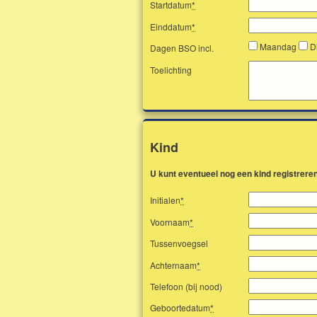
Startdatum
*
Einddatum
*
Maandag
D
Dagen BSO incl.
Toelichting
Kind
U kunt eventueel nog een kind registrere
Initialen
*
Voornaam
*
Tussenvoegsel
Achternaam
*
Telefoon (bij nood)
Geboortedatum
*