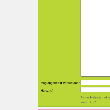
Mag opgehaald worden door
Huisarts
*
Als uw Huisarts niet 
toelichting?