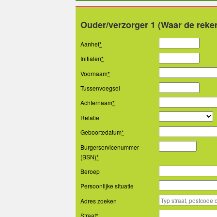
Ouder/verzorger 1 (Waar de reke
Aanhef
*
Initialen
*
Voornaam
*
Tussenvoegsel
Achternaam
*
Relatie
Geboortedatum
*
Burgerservicenummer
(BSN)
*
Beroep
Persoonlijke situatie
Adres zoeken
Straat
*