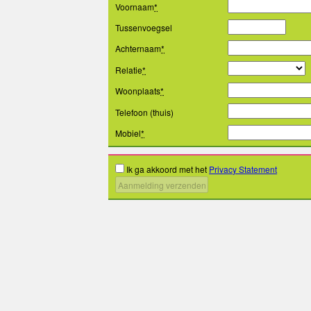
Voornaam
*
Tussenvoegsel
Achternaam
*
Relatie
*
Woonplaats
*
Telefoon (thuis)
Mobiel
*
Ik ga akkoord met het
Privacy Statement