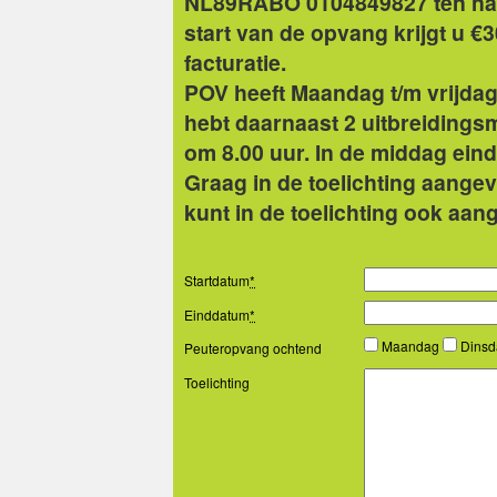
NL89RABO 0104849827 ten name
start van de opvang krijgt u €3
facturatie.
POV heeft Maandag t/m vrijdag
hebt daarnaast 2 uitbreidingsm
om 8.00 uur. In de middag eindti
Graag in de toelichting aangeve
kunt in de toelichting ook aan
Startdatum
*
Einddatum
*
Maandag
Dins
Peuteropvang ochtend
Toelichting