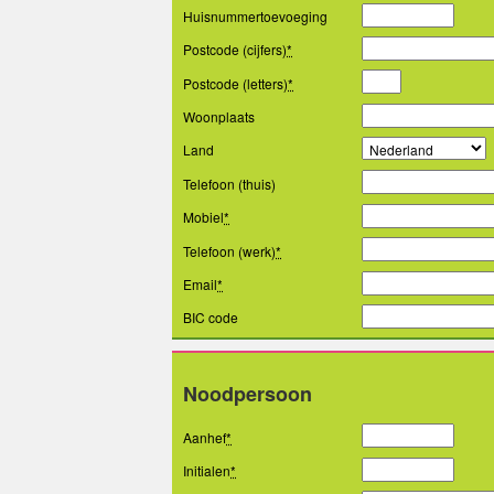
Huisnummertoevoeging
Postcode (cijfers)
*
Postcode (letters)
*
Woonplaats
Land
Telefoon (thuis)
Mobiel
*
Telefoon (werk)
*
Email
*
BIC code
Noodpersoon
Aanhef
*
Initialen
*