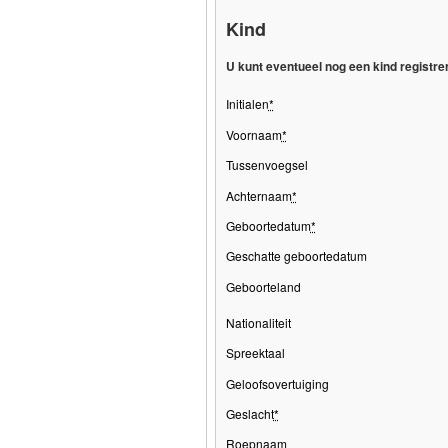
Kind
U kunt eventueel nog een kind registr
Initialen
*
Voornaam
*
Tussenvoegsel
Achternaam
*
Geboortedatum
*
Geschatte geboortedatum
Geboorteland
Nationaliteit
Spreektaal
Geloofsovertuiging
Geslacht
*
Roepnaam