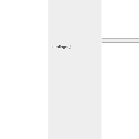
Inentingen
*