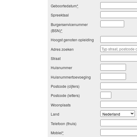
Geboortedatum
*
Spreektaal
Burgerservicenummer
(BSN)
*
Hoogst genoten opleiding
Adres zoeken
Straat
Huisnummer
Huisnummertoevoeging
Postcode (cijfers)
Postcode (letters)
Woonplaats
Land
Telefoon (thuis)
Mobiel
*