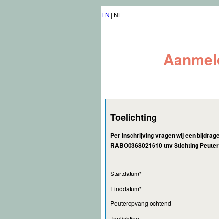
EN
| NL
Aanmeld
Toelichting
Per inschrijving vragen wij een bijdra
RABO0368021610 tnv Stichting Peutersc
Startdatum
*
Einddatum
*
Peuteropvang ochtend
Toelichting