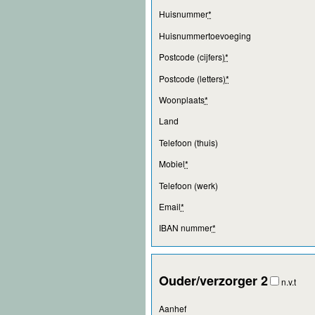
Huisnummer
*
Huisnummertoevoeging
Postcode (cijfers)
*
Postcode (letters)
*
Woonplaats
*
Land
Telefoon (thuis)
Mobiel
*
Telefoon (werk)
Email
*
IBAN nummer
*
Ouder/verzorger 2
n.v.t
Aanhef