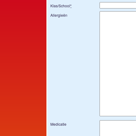
Klas/School
*
Allergieën
Medicatie