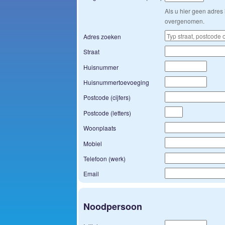
Als u hier geen adres 
overgenomen.
Adres zoeken
Straat
Huisnummer
Huisnummertoevoeging
Postcode (cijfers)
Postcode (letters)
Woonplaats
Mobiel
Telefoon (werk)
Email
Noodpersoon