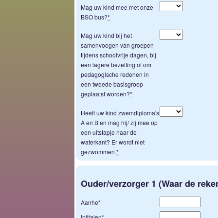
Mag uw kind mee met onze
BSO bus?
*
Mag uw kind bij het
samenvoegen van groepen
tijdens schoolvrije dagen, bij
een lagere bezetting of om
pedagogische redenen in
een tweede basisgroep
geplaatst worden?
*
Heeft uw kind zwemdiploma's
A en B en mag hij/ zij mee op
een uitstapje naar de
waterkant? Er wordt niet
gezwommen.
*
Ouder/verzorger 1 (Waar de reke
Aanhef
Initialen
*