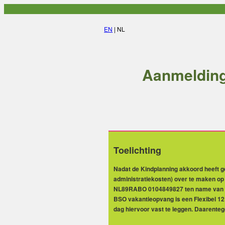
EN
| NL
Aanmelding
Toelichting
Nadat de Kindplanning akkoord heeft ge
administratiekosten) over te maken op
NL89RABO 0104849827 ten name van Kinde
BSO vakantieopvang is een Flexibel 12
dag hiervoor vast te leggen. Daarenteg