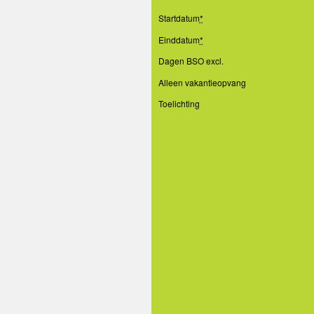
Startdatum
*
Einddatum
*
Dagen BSO excl.
Alleen vakantieopvang
Toelichting