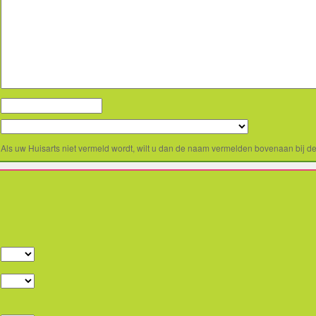
Als uw Huisarts niet vermeld wordt, wilt u dan de naam vermelden bovenaan bij de