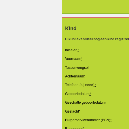
Kind
U kunt eventueel nog een kind registr
Initialen
*
Voornaam
*
Tussenvoegsel
Achternaam
*
Telefoon (bij nood)
*
Geboortedatum
*
Geschatte geboortedatum
Geslacht
*
Burgerservicenummer (BSN)
*
Roepnaam
*