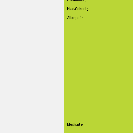
Klas/School
*
Allergieën
Medicatie