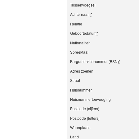
Tussenvoegsel
Achternaam
*
Relatie
Geboortedatum
*
Nationaliteit
Spreektaal
Burgerservicenummer (BSN)
*
Adres zoeken
Straat
Huisnummer
Huisnummertoevoeging
Postcode (cijfers)
Postcode (letters)
Woonplaats
Land