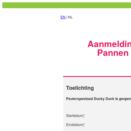
EN
| NL
Aanmeldin
Pannen 
Toelichting
Peuterspeelzaal Ducky Duck is geopend
Startdatum
*
Einddatum
*