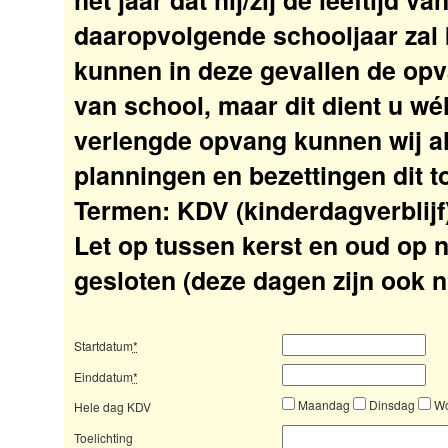
het jaar dat hij/zij de leeftijd v
daaropvolgende schooljaar zal 
kunnen in deze gevallen de opv
van school, maar dit dient u wél
verlengde opvang kunnen wij a
planningen en bezettingen dit t
Termen: KDV (kinderdagverblijf
Let op tussen kerst en oud op 
gesloten (deze dagen zijn ook 
Startdatum
*
Einddatum
*
Maandag
Dinsdag
Wo
Hele dag KDV
Toelichting