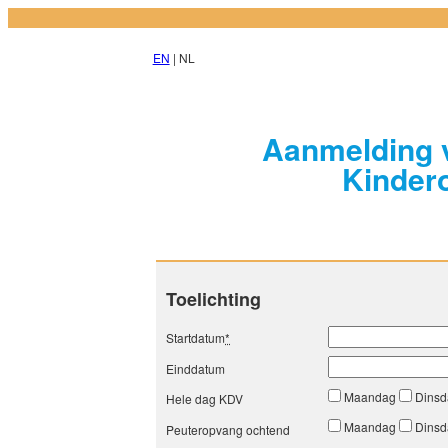
EN
| NL
Aanmelding v
Kinder
Toelichting
Startdatum
*
Einddatum
Maandag
Dins
Hele dag KDV
Maandag
Dins
Peuteropvang ochtend