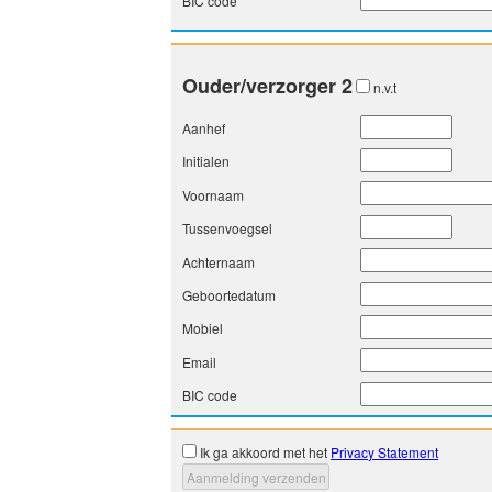
BIC code
Ouder/verzorger 2
n.v.t
Aanhef
Initialen
Voornaam
Tussenvoegsel
Achternaam
Geboortedatum
Mobiel
Email
BIC code
Ik ga akkoord met het
Privacy Statement