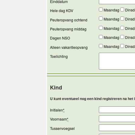
Einddatum
Maandag
Dins
Hele dag KDV
Maandag
Dins
Peuteropvang ochtend
Maandag
Dins
Peuteropvang middag
Maandag
Dins
Dagen NSO
Maandag
Dins
Alleen vakantieopvang
Toelichting
Kind
U kunt eventueel nog een kind registreren na het
Initialen
*
Voornaam
*
Tussenvoegsel