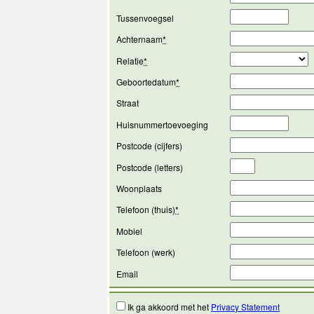
Tussenvoegsel
Achternaam
*
Relatie
*
Geboortedatum
*
Straat
Huisnummertoevoeging
Postcode (cijfers)
Postcode (letters)
Woonplaats
Telefoon (thuis)
*
Mobiel
Telefoon (werk)
Email
Ik ga akkoord met het
Privacy Statement