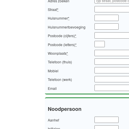
Adres zoeken
Straat
*
Huisnummer
*
Huisnummertoevoeging
Postcode (cijfers)
*
Postcode (letters)
*
Woonplaats
*
Telefoon (thuis)
Mobiel
Telefoon (werk)
Email
Noodpersoon
Aanhef
Initialen