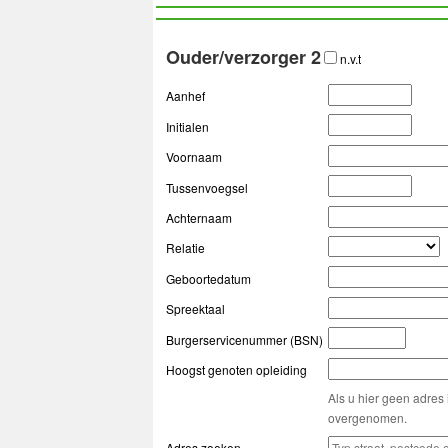
Ouder/verzorger 2
n.v.t
Aanhef
Initialen
Voornaam
Tussenvoegsel
Achternaam
Relatie
Geboortedatum
Spreektaal
Burgerservicenummer (BSN)
Hoogst genoten opleiding
Als u hier geen adres 
overgenomen.
Adres zoeken