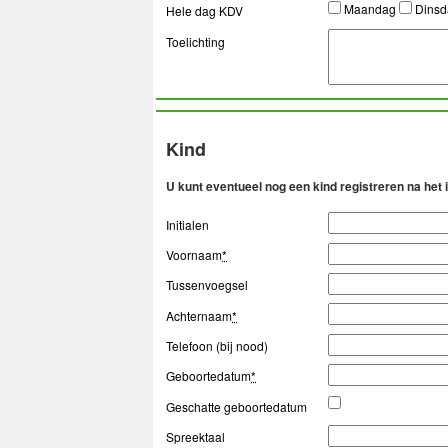
Maandag
Dins
Hele dag KDV
Toelichting
Kind
U kunt eventueel nog een kind registreren na het
Initialen
Voornaam
*
Tussenvoegsel
Achternaam
*
Telefoon (bij nood)
Geboortedatum
*
Geschatte geboortedatum
Spreektaal