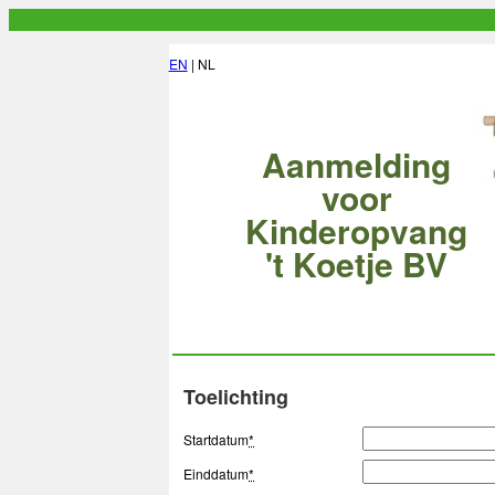
EN
| NL
Aanmelding
voor
Kinderopvang
't Koetje BV
Toelichting
Startdatum
*
Einddatum
*